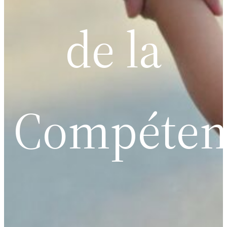
de la
Compéten